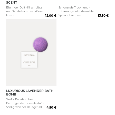
SCENT
Blumiger Duft · Kirschblüte
Schonende Trocknung ·
und Sandelholz · Luxuriöses
Ultra-saugstark · Vermeidet
Fresh-Up
12,00 €
Spliss & Haarbruch
13,50 €
LUXURIOUS LAVENDER BATH
BOMB
Sanfte Badebombe ·
Beruhigender Lavendelduft ·
Seidig-weiches Hautgefühl
4,50 €