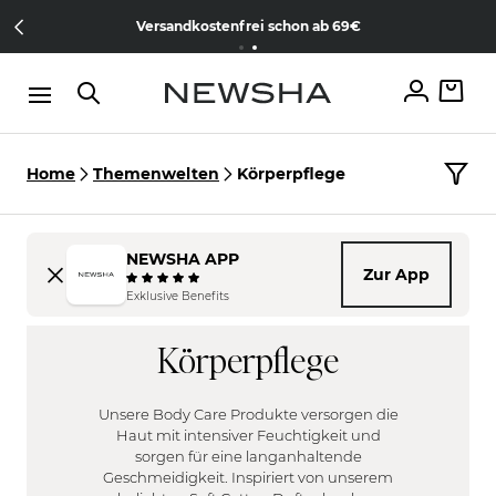
Direkt zum Inhalt
Member werden & gratis Treament erhalten |
Jetzt kostenlos
Versandkostenfrei schon ab 69€
anmelden
Home
Themenwelten
Körperpflege
NEWSHA APP
Zur App
HAARTYP
Exklusive Benefits
FILTER
Fein
Körperpflege
KOPFHAUT
Normal
FILTER
Kräftig
Empfindlich
Unsere Body Care Produkte versorgen die
DUFT
Gereizt
Haut mit intensiver Feuchtigkeit und
FILTER
sorgen für eine langanhaltende
Trocken
Geschmeidigkeit. Inspiriert von unserem
Pudrig/ Cotton
Fettig