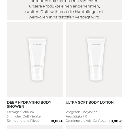
beliebten Soft Cotton Duft schenken
MEN
Süß / Fruchtig
Normal
unsere Produkte einen angenehmen,
FILTER
Blumig / Floral
sanften Duft, während die Hautpflege mit
Nein
wertvollen Inhaltsstoffen versorgt wird.
Filter anwenden
DEEP HYDRATING BODY
ULTRA SOFT BODY LOTION
200 ml
50 ml
500 ml
200 ml
1000 
SHOWER
Cremiger Schaum ·
Pflegende Bodylotion ·
Sinnlicher Duft · Sanfte
Feuchtigkeit &
Reinigung und Pflege
18,00 €
Geschmeidigkeit · Sanftes
18,00 €
Hautgefühl