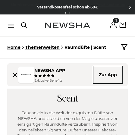
Direkt zum Inhalt
Member werden & gratis Treament erhalten |
Jetzt kostenlos
Versandkostenfrei schon ab 69€
anmelden
1
Home
Themenwelten
Raumdüfte | Scent
NEWSHA APP
Zur App
DUFT
Exklusive Benefits
FILTER
Pudrig/ Cotton
Scent
MEN
Süß / Fruchtig
FILTER
Blumig / Floral
Nein
Frisch / Zitrisch
Tauche ein in die Welt der exquisiten Düfte von
NEWSHA und lasse dich von der Magie unserer vier
Filter anwenden
einzigartigen Raumdüfte verzaubern. Inspiriert von
den beliebten Signature Düften unserer Haircare-