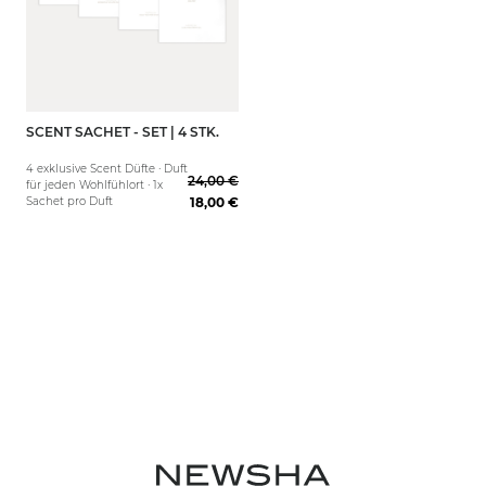
SCENT SACHET - SET | 4 STK.
4 exklusive Scent Düfte · Duft
24,00 €
für jeden Wohlfühlort · 1x
Sachet pro Duft
18,00 €