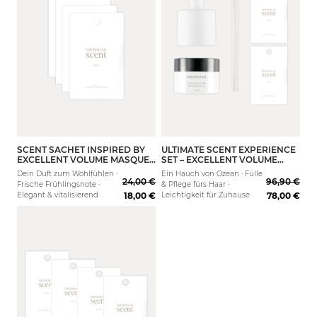
SCENT SACHET INSPIRED BY
ULTIMATE SCENT EXPERIENCE
200ml
EXCELLENT VOLUME MASQUE |
SET – EXCELLENT VOLUME
4 STK.
MASQUE
Dein Duft zum Wohlfühlen ·
Ein Hauch von Ozean · Fülle
24,00 €
96,90 €
Frische Frühlingsnote ·
& Pflege fürs Haar ·
Elegant & vitalisierend
18,00 €
Leichtigkeit für Zuhause
78,00 €