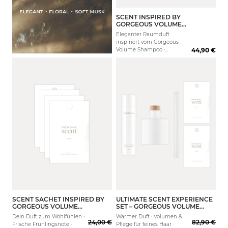
SCENT INSPIRED BY
200 ml
GORGEOUS VOLUME
SHAMPOO
Eleganter Raumduft
inspiriert vom Gorgeous
Volume Shampoo ·
44,90 €
Verströmt den Duft einer
warmen paradiesischen
Aura · Perfekt zur
Entspannung oder
meditative Momente
SCENT SACHET INSPIRED BY
ULTIMATE SCENT EXPERIENCE
200ml
GORGEOUS VOLUME
SET – GORGEOUS VOLUME
SHAMPOO | 4 STK.
SHAMPOO
Dein Duft zum Wohlfühlen ·
Warmer Duft · Volumen &
24,00 €
82,90 €
Frische Frühlingsnote ·
Pflege für feines Haar ·