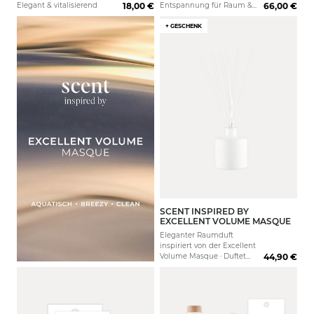
Elegant & vitalisierend
18,00 €
Entspannung für Raum &
66,00 €
Sinne
+ GESCHENK
SCENT INSPIRED BY
200 ml
EXCELLENT VOLUME MASQUE
Eleganter Raumduft
inspiriert von der Excellent
Volume Masque · Duftet
44,90 €
nach den Tiefen des Ozeans
gepaart mit blumiger
Eleganz · Bringt Ruhe und
Gelassenheit in die Hektik
des Alltags