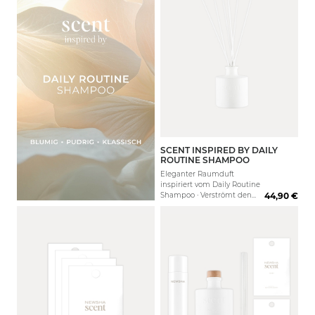
SCENT INSPIRED BY DAILY
200 ml
ROUTINE SHAMPOO
Eleganter Raumduft
inspiriert vom Daily Routine
Shampoo · Verströmt den
44,90 €
Duft frischer
Frühlingsblüten · Belebt
jeden Raum mit Vitalität
und Energie