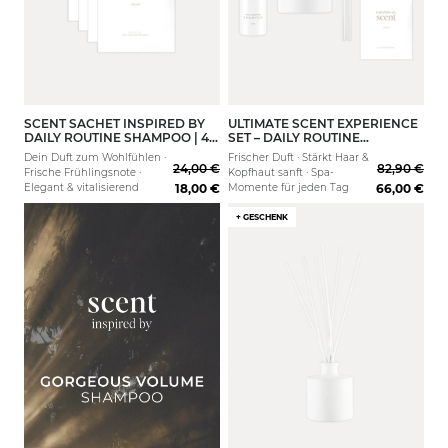
SCENT SACHET INSPIRED BY
ULTIMATE SCENT EXPERIENCE
200ml
DAILY ROUTINE SHAMPOO | 4
SET – DAILY ROUTINE
STK.
SHAMPOO
Dein Duft zum Wohlfühlen ·
Frischer Duft · Stärkt Haar &
24,00 €
82,90 €
Frische Frühlingsnote ·
Kopfhaut sanft · Spa-
Elegant & vitalisierend
18,00 €
Momente für jeden Tag
66,00 €
+ GESCHENK