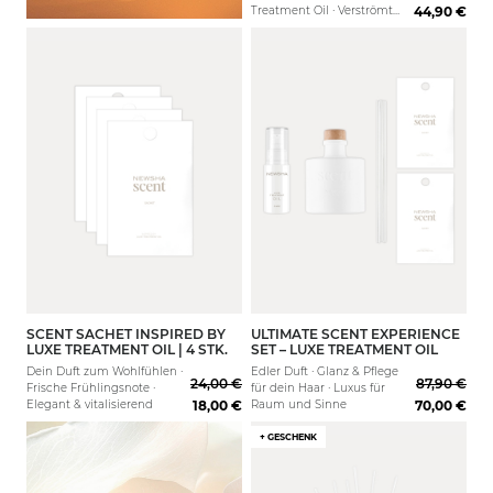
Treatment Oil · Verströmt
44,90 €
den luxuriösen Duft
einzigartiger Eleganz ·
Verleiht jedem Raum eine
verführerische Aura
SCENT SACHET INSPIRED BY
ULTIMATE SCENT EXPERIENCE
200ml
LUXE TREATMENT OIL | 4 STK.
SET – LUXE TREATMENT OIL
Dein Duft zum Wohlfühlen ·
Edler Duft · Glanz & Pflege
24,00 €
87,90 €
Frische Frühlingsnote ·
für dein Haar · Luxus für
Elegant & vitalisierend
18,00 €
Raum und Sinne
70,00 €
+ GESCHENK