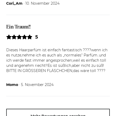
10.11.24
Cori_Am
· 10. November 2024
Ein Traum!!
5
Dieses Haarparfüm ist einfach fantastisch ????wenn ich
es nutze,nehme ich es auch als „normales“ Parfüm..und
ich werde fast immer angesprochen,weil es einfach toll
und angenehm riecht!!Es ist süßlich,aber nicht zu süß!
BITTE IN GRÖSSEREN FLÄSCHCHEN,das wäre toll ????
05.11.24
Momo
· 5. November 2024