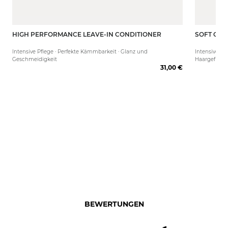
HIGH PERFORMANCE LEAVE-IN CONDITIONER
SOFT COT
250 ml
50 ml
Intensive Pflege · Perfekte Kämmbarkeit · Glanz und
Intensive Fe
Geschmeidigkeit
Haargefühl
31,00 €
BEWERTUNGEN