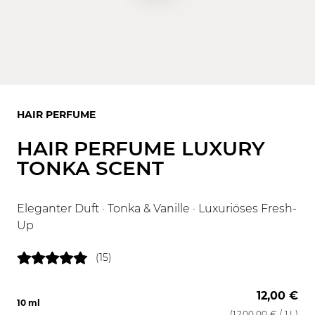
HAIR PERFUME
HAIR PERFUME LUXURY
TONKA SCENT
Eleganter Duft · Tonka & Vanille · Luxuriöses Fresh-
Up
(15)
12,00 €
10 ml
(
1.200,00 €
/ 1 L)