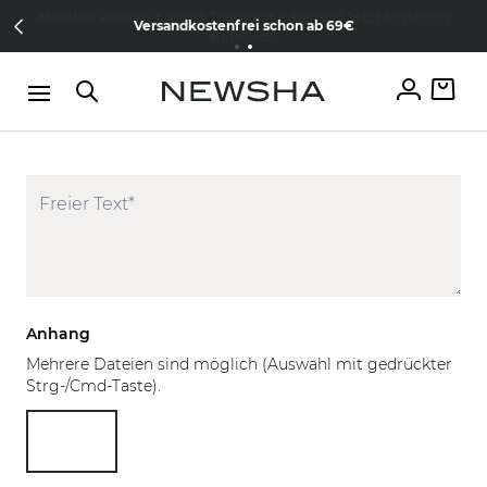
Direkt zum Inhalt
Member werden & gratis Treament erhalten |
Jetzt kostenlos
Versandkostenfrei schon ab 69€
anmelden
Anhang
Mehrere Dateien sind möglich (Auswahl mit gedrückter
Strg-/Cmd-Taste).