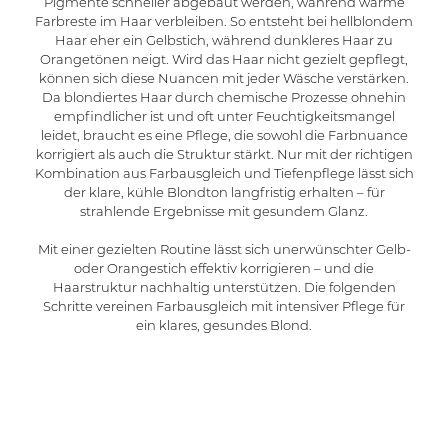
Pigmente schneller abgebaut werden, während warme
Farbreste im Haar verbleiben. So entsteht bei hellblondem
Haar eher ein Gelbstich, während dunkleres Haar zu
Orangetönen neigt. Wird das Haar nicht gezielt gepflegt,
können sich diese Nuancen mit jeder Wäsche verstärken.
Da blondiertes Haar durch chemische Prozesse ohnehin
empfindlicher ist und oft unter Feuchtigkeitsmangel
leidet, braucht es eine Pflege, die sowohl die Farbnuance
korrigiert als auch die Struktur stärkt. Nur mit der richtigen
Kombination aus Farbausgleich und Tiefenpflege lässt sich
der klare, kühle Blondton langfristig erhalten – für
strahlende Ergebnisse mit gesundem Glanz.
Mit einer gezielten Routine lässt sich unerwünschter Gelb-
oder Orangestich effektiv korrigieren – und die
Haarstruktur nachhaltig unterstützen. Die folgenden
Schritte vereinen Farbausgleich mit intensiver Pflege für
ein klares, gesundes Blond.