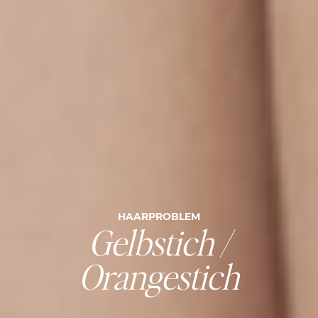
HAARPROBLEM
Gelbstich /
Orangestich