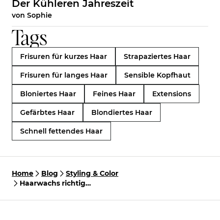
Der Kühleren Jahreszeit
von
Sophie
Tags
Frisuren für kurzes Haar
Strapaziertes Haar
Frisuren für langes Haar
Sensible Kopfhaut
Bloniertes Haar
Feines Haar
Extensions
Gefärbtes Haar
Blondiertes Haar
Schnell fettendes Haar
Home
Blog
Styling & Color
Haarwachs richtig
anwenden - Stylingtipps
für kurze (und lange)
Haare