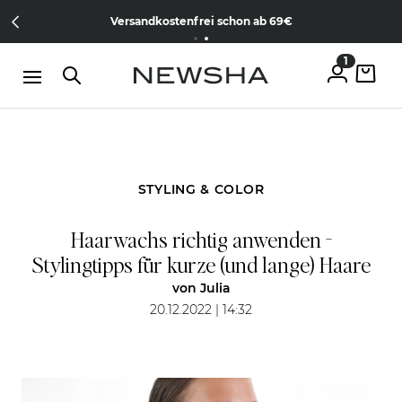
Direkt zum Inhalt
Member werden & gratis Treament erhalten |
Jetzt kostenlos
Versandkostenfrei schon ab 69€
anmelden
1
STYLING & COLOR
Haarwachs richtig anwenden -
Stylingtipps für kurze (und lange) Haare
von
Julia
20.12.2022 | 14:32