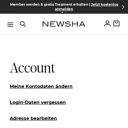
Direkt zum Inhalt
Member werden & gratis Treament erhalten |
Jetzt kostenlos
Versandkostenfrei schon ab 69€
anmelden
Account
Meine Kontodaten ändern
Login-Daten vergessen
Adresse bearbeiten