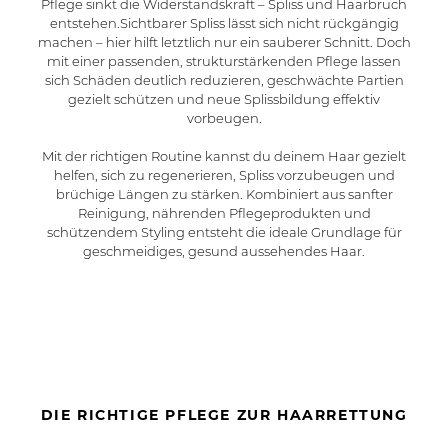
Pflege sinkt die Widerstandskraft – Spliss und Haarbruch
entstehen.Sichtbarer Spliss lässt sich nicht rückgängig
machen – hier hilft letztlich nur ein sauberer Schnitt. Doch
mit einer passenden, strukturstärkenden Pflege lassen
sich Schäden deutlich reduzieren, geschwächte Partien
gezielt schützen und neue Splissbildung effektiv
vorbeugen.
Mit der richtigen Routine kannst du deinem Haar gezielt
helfen, sich zu regenerieren, Spliss vorzubeugen und
brüchige Längen zu stärken. Kombiniert aus sanfter
Reinigung, nährenden Pflegeprodukten und
schützendem Styling entsteht die ideale Grundlage für
geschmeidiges, gesund aussehendes Haar.
DIE RICHTIGE PFLEGE ZUR HAARRETTUNG
Mit der Tabulatortaste können Sie durch die Element
Clicken, um das Karussell zu überspringen
Clicken, um zur Karussell-Navigation zu gelangen