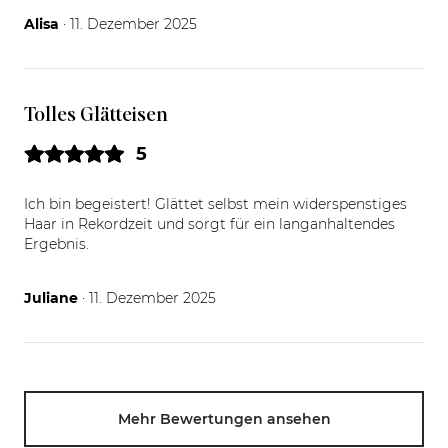
11.12.25
Alisa
· 11. Dezember 2025
Tolles Glätteisen
5
Ich bin begeistert! Glättet selbst mein widerspenstiges
Haar in Rekordzeit und sorgt für ein langanhaltendes
Ergebnis.
11.12.25
Juliane
· 11. Dezember 2025
Mehr Bewertungen ansehen