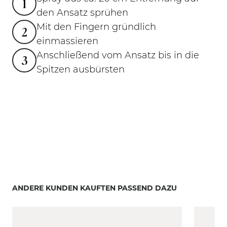
1
den Ansatz sprühen
Mit den Fingern gründlich
2
einmassieren
Anschließend vom Ansatz bis in die
3
Spitzen ausbürsten
ANDERE KUNDEN KAUFTEN PASSEND DAZU
Mit der Tabulatortaste können Sie durch die Elemente
Clicken, um das Karussell zu überspringen
Clicken, um zur Karussell-Navigation zu gelangen