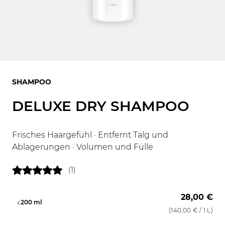
SHAMPOO
DELUXE DRY SHAMPOO
Frisches Haargefühl · Entfernt Talg und
Ablagerungen · Volumen und Fülle
(1)
28,00 €
l
200 ml
(
140,00 €
/ 1 L)