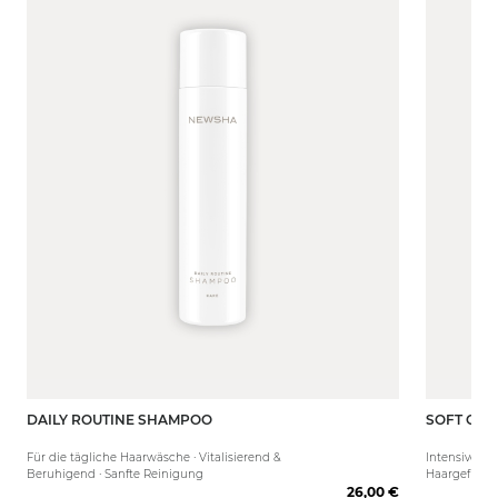
DAILY ROUTINE SHAMPOO
SOFT COT
250 ml
50 ml
Für die tägliche Haarwäsche · Vitalisierend &
Intensive Fe
Beruhigend · Sanfte Reinigung
Haargefühl
26,00 €