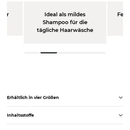
 für
Ideal als mildes
Feuc
p
Shampoo für die
u
tägliche Haarwäsche
Erhältlich in vier Größen
Inhaltsstoffe