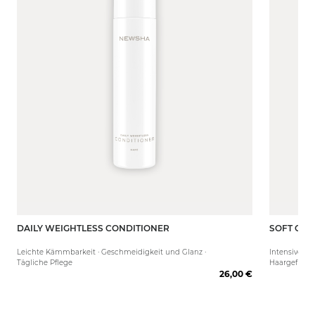
DAILY WEIGHTLESS CONDITIONER
SOFT COT
250 ml
50 ml
Leichte Kämmbarkeit · Geschmeidigkeit und Glanz ·
Intensive Fe
Tägliche Pflege
Haargefühl
26,00 €