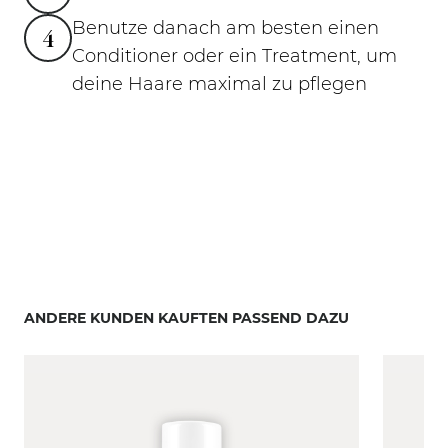
Benutze danach am besten einen
4
Conditioner oder ein Treatment, um
deine Haare maximal zu pflegen
ANDERE KUNDEN KAUFTEN PASSEND DAZU
Mit der Tabulatortaste können Sie durch die Elemente
Clicken, um das Karussell zu überspringen
Clicken, um zur Karussell-Navigation zu gelangen