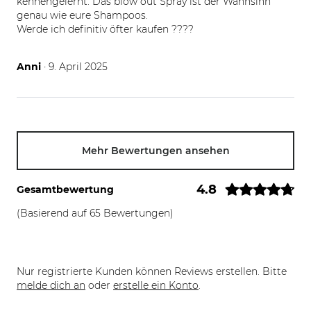
kennengelernt. Das blow out Spray ist der Wahnsinn
genau wie eure Shampoos.
Werde ich definitiv öfter kaufen ????
09.04.25
Anni
· 9. April 2025
Mehr Bewertungen ansehen
4.8
Gesamtbewertung
(Basierend auf 65 Bewertungen)
Nur registrierte Kunden können Reviews erstellen. Bitte
melde dich an
oder
erstelle ein Konto
.