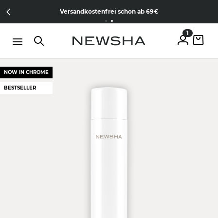
Direkt zum Inhalt
Member werden & gratis Treament erhalten |
Jetzt kostenlos
Versandkostenfrei schon ab 69€
anmelden
1
NOW IN CHROME
BESTSELLER