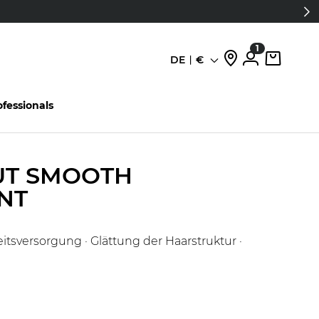
1
DE
€
Sprache
ofessionals
UT SMOOTH
NT
itsversorgung · Glättung der Haarstruktur ·