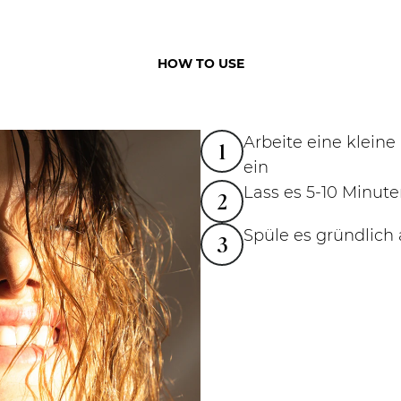
HOW TO USE
Arbeite eine klein
1
ein
Lass es 5-10 Minut
2
Spüle es gründlich
3