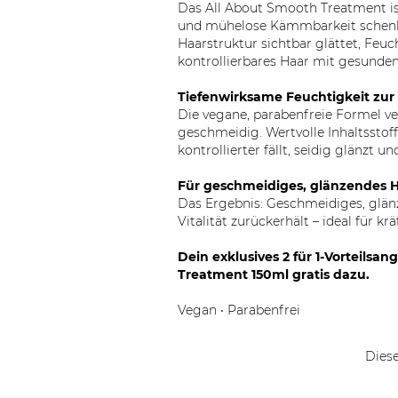
Das All About Smooth Treatment ist 
und mühelose Kämmbarkeit schenken
Haarstruktur sichtbar glättet, Feu
kontrollierbares Haar mit gesundem
Tiefenwirksame Feuchtigkeit zur
Die vegane, parabenfreie Formel ve
geschmeidig. Wertvolle Inhaltsstoff
kontrollierter fällt, seidig glänzt
Für geschmeidiges, glänzendes 
Das Ergebnis: Geschmeidiges, glänze
Vitalität zurückerhält – ideal für k
Dein exklusives 2 für 1-Vorteils
Treatment 150ml gratis dazu.
Vegan • Parabenfrei
Diese