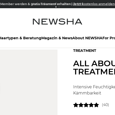
Member werden & gratis Treament erhalten |
Versandkostenfrei schon ab 69€
Jetzt kostenlos anmelden
Haartypen & Beratung
Magazin & News
About NEWSHA
For Pr
TREATMENT
ALL ABO
TREATME
Intensive Feuchtigke
Kämmbarkeit
(40)