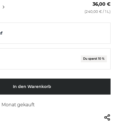
36,00 €
1000 ml
3er Set
(
240,00 €
/ 1 L)
uf
Du sparst 10 %
In den Warenkorb
n Monat gekauft