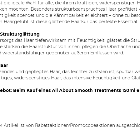
die ideale Wahl für alle, die ihrem kräftigen, widerspenstigen H
 möchten. Besonders strukturbeanspruchtes Haar profitiert von
chtigkeit spendet und die Kämmbarkeit erleichtert – ohne zu be
 Haargefühl ist diese glättende Haarkur das perfekte Essential.
 Strukturglättung
rsorgt das Haar tiefenwirksam mit Feuchtigkeit, glättet die St
e stärken die Haarstruktur von innen, pflegen die Oberfläche un
 und widerstandsfähiger gegenüber äußeren Einflüssen wird.
Haar
ndes und gepflegtes Haar, das leichter zu stylen ist, spürbar we
räftiges, widerspenstiges Haar, das intensive Feuchtigkeit und Gl
angebot: Beim Kauf eines All About Smooth Treatments 150ml e
r Artikel ist von Rabattaktionen/Promocodeaktionen ausgeschl