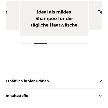
 für
Ideal als mildes
Feuc
p
Shampoo für die
u
tägliche Haarwäsche
Erhältlich in vier Größen
Inhaltsstoffe