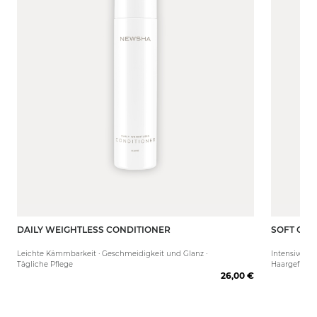
DAILY WEIGHTLESS CONDITIONER
SOFT COT
250 ml
50 ml
Leichte Kämmbarkeit · Geschmeidigkeit und Glanz ·
Intensive Fe
Tägliche Pflege
Haargefühl
26,00 €