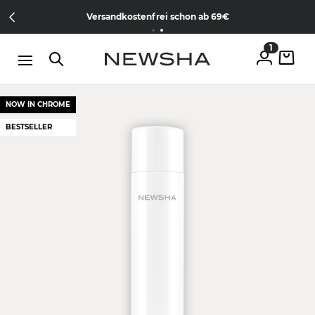
Direkt zum Inhalt
Member werden & gratis Treament erhalten |
Jetzt kostenlos
Versandkostenfrei schon ab 69€
anmelden
1
NOW IN CHROME
BESTSELLER