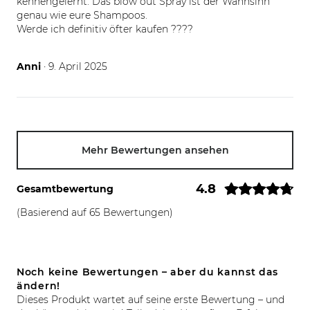
kennengelernt. Das blow out Spray ist der Wahnsinn
genau wie eure Shampoos.
Werde ich definitiv öfter kaufen ????
09.04.25
Anni
· 9. April 2025
Mehr Bewertungen ansehen
4.8
Gesamtbewertung
(Basierend auf 65 Bewertungen)
Noch keine Bewertungen – aber du kannst das
ändern!
Dieses Produkt wartet auf seine erste Bewertung – und