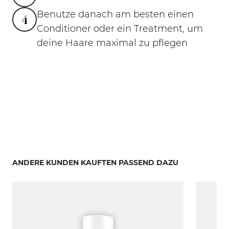
Benutze danach am besten einen
4
Conditioner oder ein Treatment, um
deine Haare maximal zu pflegen
ANDERE KUNDEN KAUFTEN PASSEND DAZU
Mit der Tabulatortaste können Sie durch die Elemente
Clicken, um das Karussell zu überspringen
Clicken, um zur Karussell-Navigation zu gelangen