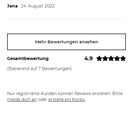
24.08.22
Jana
· 24. August 2022
Mehr Bewertungen ansehen
4.9
Gesamtbewertung
(Basierend auf 7 Bewertungen)
Nur registrierte Kunden können Reviews erstellen. Bitte
melde dich an
oder
erstelle ein Konto
.